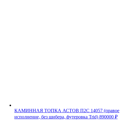
КАМИННАЯ ТОПКА АСТОВ П2С 14057 (правое
исполнение, без шибера, футеровка Trid)
890000
₽