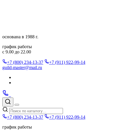
Перейти
к
содержимому
основана в 1988 г.
график работы
с 9.00 до 22.00
+7 (800) 234-13-37
+7 (911) 922-99-14
guild-master@mail.ru
Подписаться
в
Подписаться
Telegram
в
Позвонить
Telegram
Max
Max
Поиск
по
Меню
каталогу
+7 (800) 234-13-37
+7 (911) 922-99-14
график работы