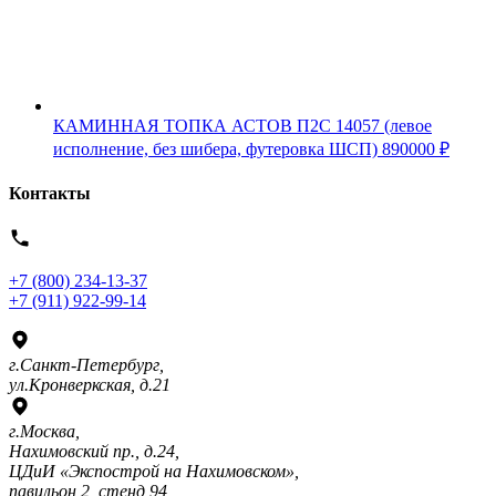
КАМИННАЯ ТОПКА АСТОВ П2С 14057 (левое
исполнение, без шибера, футеровка ШСП)
890000
₽
Контакты
+7 (800) 234-13-37
+7 (911) 922-99-14
г.Санкт-Петербург,
ул.Кронверкская, д.21
г.Москва,
Нахимовский пр., д.24,
ЦДиИ «Экспострой на Нахимовском»,
павильон 2, стенд 94