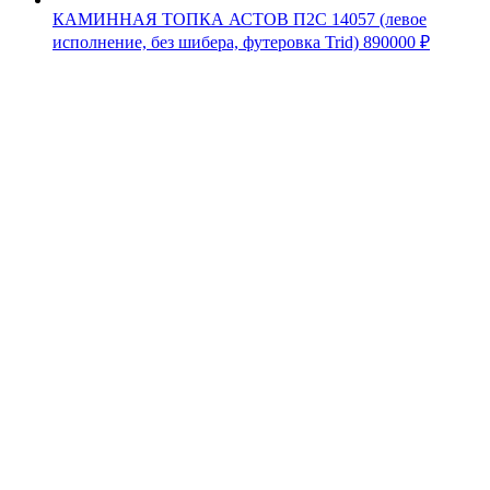
КАМИННАЯ ТОПКА АСТОВ П2С 14057 (левое
исполнение, без шибера, футеровка Trid)
890000
₽