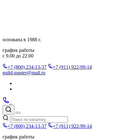
Перейти
к
содержимому
основана в 1988 г.
график работы
с 9.00 до 22.00
+7 (800) 234-13-37
+7 (911) 922-99-14
guild-master@mail.ru
Подписаться
в
Подписаться
Telegram
в
Позвонить
Telegram
Max
Max
Поиск
по
Меню
каталогу
+7 (800) 234-13-37
+7 (911) 922-99-14
график работы