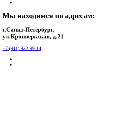
в
Подписаться
Telegram
в
Max
Мы находимся по адресам:
г.Санкт-Петербург,
ул.Кронверкская, д.21
+7 (911) 922-99-14
Подписаться
в
Подписаться
Telegram
в
Max