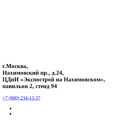
г.Москва,
Нахимовский пр., д.24,
ЦДиИ «Экспострой на Нахимовском»,
павильон 2, стенд 94
+7 (800) 234-13-37
Подписаться
в
Подписаться
Telegram
в
Max