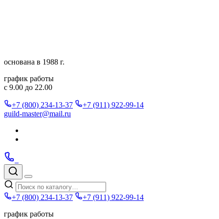
Перейти
к
содержимому
основана в 1988 г.
график работы
с 9.00 до 22.00
+7 (800) 234-13-37
+7 (911) 922-99-14
guild-master@mail.ru
Подписаться
в
Подписаться
Telegram
в
Позвонить
Telegram
Max
Max
Поиск
по
Меню
каталогу
+7 (800) 234-13-37
+7 (911) 922-99-14
график работы