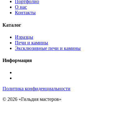
Портфолио
О нас
Контакты
Каталог
Изразцы
Печи и камины
Эксклюзивные печи и камины
Информация
Подписаться
в
Подписаться
Telegram
в
Политика конфиденциальности
Max
© 2026 «Гильдия мастеров»