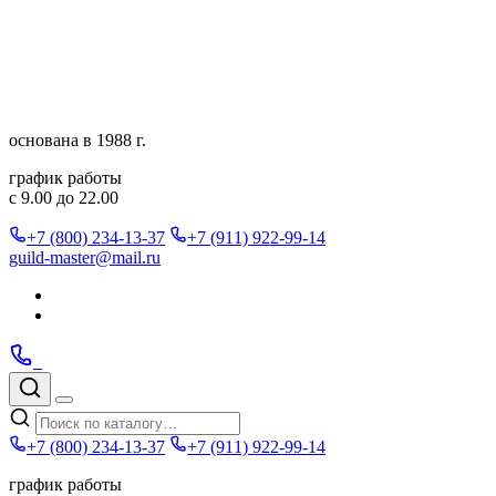
Перейти
к
содержимому
основана в 1988 г.
график работы
с 9.00 до 22.00
+7 (800) 234-13-37
+7 (911) 922-99-14
guild-master@mail.ru
Подписаться
в
Подписаться
Telegram
в
Позвонить
Telegram
Max
Max
Поиск
по
Меню
каталогу
+7 (800) 234-13-37
+7 (911) 922-99-14
график работы