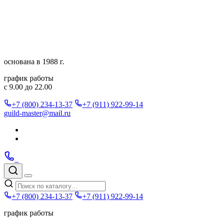
Перейти
к
содержимому
основана в 1988 г.
график работы
с 9.00 до 22.00
+7 (800) 234-13-37
+7 (911) 922-99-14
guild-master@mail.ru
Подписаться
в
Подписаться
Telegram
в
Позвонить
Telegram
Max
Max
Поиск
по
Меню
каталогу
+7 (800) 234-13-37
+7 (911) 922-99-14
график работы