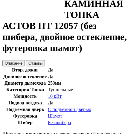
КАМИННАЯ
ТОПКА
АСТОВ ПТ 12057 (без
шибера, двойное остекление,
футеровка шамот)
Описание
Отзывы
Втор. дожиг
Да
Двойное остекление
Да
Диаметр дымохода
250мм
Категория Топки
Туннельные
Мощность
10 кВт
Подвод воздуха
Да
Подъемная дверь
С подъёмной дверью
Футеровка
Шамот
Шибер
Без шибера
Широкая каминная топка с двумя дверками (туннельного