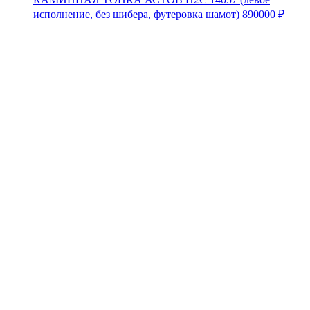
исполнение, без шибера, футеровка шамот)
890000
₽