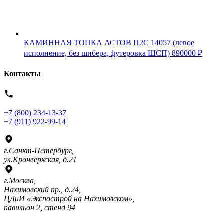
КАМИННАЯ ТОПКА АСТОВ П2С 14057 (левое
исполнение, без шибера, футеровка ШСП)
890000
₽
Контакты
+7 (800) 234-13-37
+7 (911) 922-99-14
г.Санкт-Петербург,
ул.Кронверкская, д.21
г.Москва,
Нахимовский пр., д.24,
ЦДиИ «Экспострой на Нахимовском»,
павильон 2, стенд 94