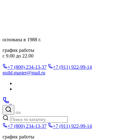
Перейти
к
содержимому
основана в 1988 г.
график работы
с 9.00 до 22.00
+7 (800) 234-13-37
+7 (911) 922-99-14
guild-master@mail.ru
Подписаться
в
Подписаться
Telegram
в
Позвонить
Telegram
Max
Max
Поиск
по
Меню
каталогу
+7 (800) 234-13-37
+7 (911) 922-99-14
график работы