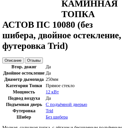
КАМИННАЯ
ТОПКА
АСТОВ ПС 10080 (без
шибера, двойное остекление,
футеровка Trid)
Описание
Отзывы
Втор. дожиг
Да
Двойное остекление
Да
Диаметр дымохода
250мм
Категория Топки
Прямое стекло
Мощность
12 кВт
Подвод воздуха
Да
Подъемная дверь
С подъёмной дверью
Футеровка
Trid
Шибер
Без шибера
Модная, солидная топка, с лёгким и бесшумным подъёмным