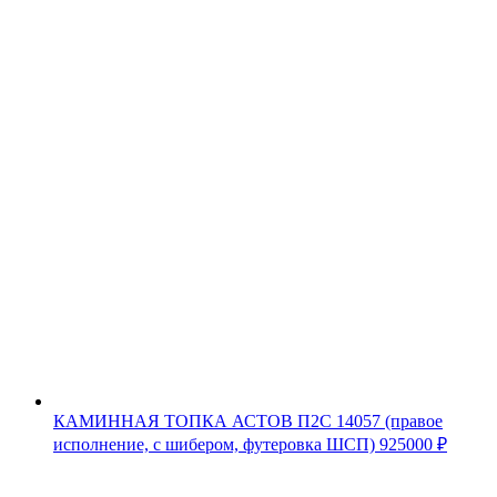
КАМИННАЯ ТОПКА АСТОВ П2С 14057 (правое
исполнение, с шибером, футеровка ШСП)
925000
₽