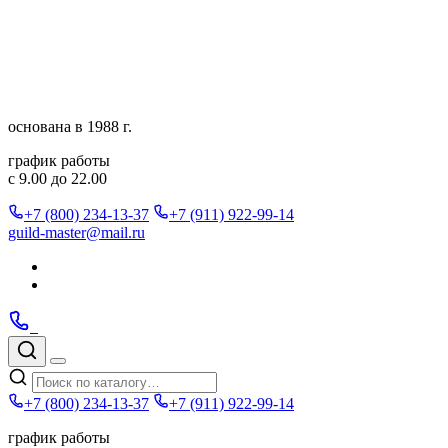
Перейти
к
содержимому
основана в 1988 г.
график работы
с 9.00 до 22.00
+7 (800) 234-13-37
+7 (911) 922-99-14
guild-master@mail.ru
Подписаться
в
Подписаться
Telegram
в
Позвонить
Telegram
Max
Max
Поиск
по
Меню
каталогу
+7 (800) 234-13-37
+7 (911) 922-99-14
график работы