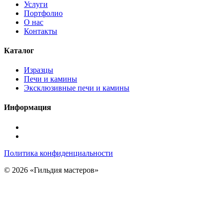
Услуги
Портфолио
О нас
Контакты
Каталог
Изразцы
Печи и камины
Эксклюзивные печи и камины
Информация
Подписаться
в
Подписаться
Telegram
в
Политика конфиденциальности
Max
© 2026 «Гильдия мастеров»