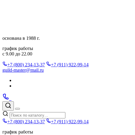
Перейти
к
содержимому
основана в 1988 г.
график работы
с 9.00 до 22.00
+7 (800) 234-13-37
+7 (911) 922-99-14
guild-master@mail.ru
Подписаться
в
Подписаться
Telegram
в
Позвонить
Telegram
Max
Max
Поиск
по
Меню
каталогу
+7 (800) 234-13-37
+7 (911) 922-99-14
график работы