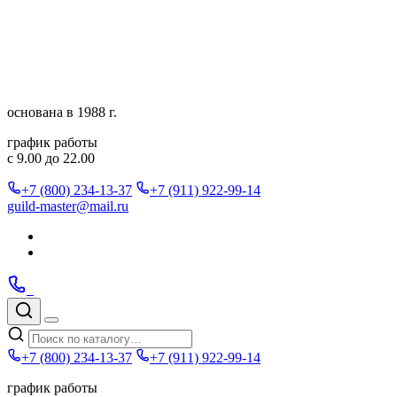
Перейти
к
содержимому
основана в 1988 г.
график работы
с 9.00 до 22.00
+7 (800) 234-13-37
+7 (911) 922-99-14
guild-master@mail.ru
Подписаться
в
Подписаться
Telegram
в
Позвонить
Telegram
Max
Max
Поиск
по
Меню
каталогу
+7 (800) 234-13-37
+7 (911) 922-99-14
график работы