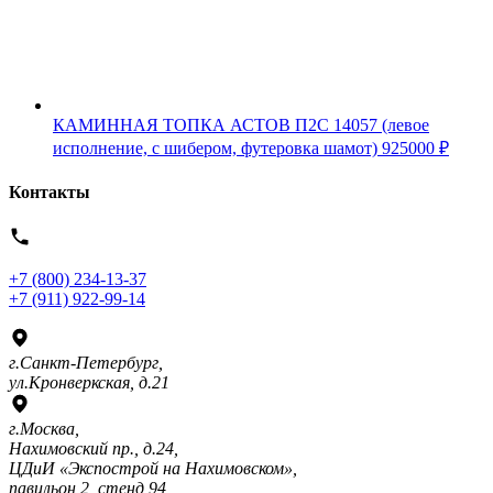
КАМИННАЯ ТОПКА АСТОВ П2С 14057 (левое
исполнение, с шибером, футеровка шамот)
925000
₽
Контакты
+7 (800) 234-13-37
+7 (911) 922-99-14
г.Санкт-Петербург,
ул.Кронверкская, д.21
г.Москва,
Нахимовский пр., д.24,
ЦДиИ «Экспострой на Нахимовском»,
павильон 2, стенд 94