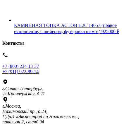
КАМИННАЯ ТОПКА АСТОВ П2С 14057 (правое
исполнение, с шибером, футеровка шамот)
925000
₽
Контакты
+7 (800) 234-13-37
+7 (911) 922-99-14
г.Санкт-Петербург,
ул.Кронверкская, д.21
г.Москва,
Нахимовский пр., д.24,
ЦДиИ «Экспострой на Нахимовском»,
павильон 2, стенд 94