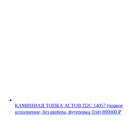
КАМИННАЯ ТОПКА АСТОВ П2С 14057 (правое
исполнение, без шибера, футеровка Trid)
890000
₽