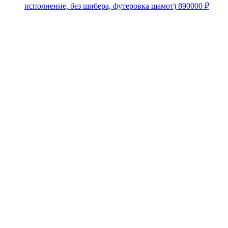
исполнение, без шибера, футеровка шамот)
890000
₽