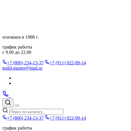
Перейти
к
содержимому
основана в 1988 г.
график работы
с 9.00 до 22.00
+7 (800) 234-13-37
+7 (911) 922-99-14
guild-master@mail.ru
Подписаться
в
Подписаться
Telegram
в
Позвонить
Telegram
Max
Max
Поиск
по
Меню
каталогу
+7 (800) 234-13-37
+7 (911) 922-99-14
график работы