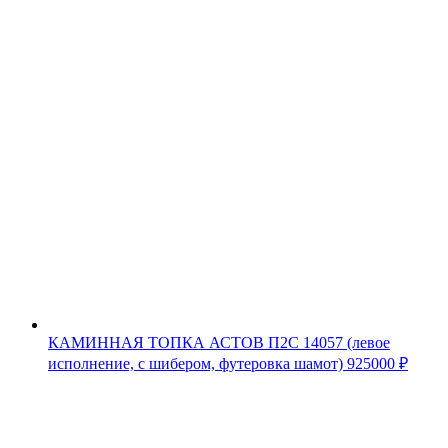
КАМИННАЯ ТОПКА АСТОВ П2С 14057 (левое
исполнение, с шибером, футеровка шамот)
925000
₽