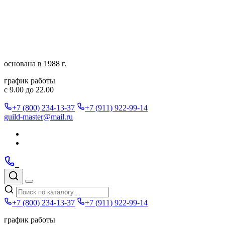
Перейти
к
содержимому
основана в 1988 г.
график работы
с 9.00 до 22.00
+7 (800) 234-13-37
+7 (911) 922-99-14
guild-master@mail.ru
Подписаться
в
Подписаться
Telegram
в
Позвонить
Telegram
Max
Max
Поиск
по
Меню
каталогу
+7 (800) 234-13-37
+7 (911) 922-99-14
график работы