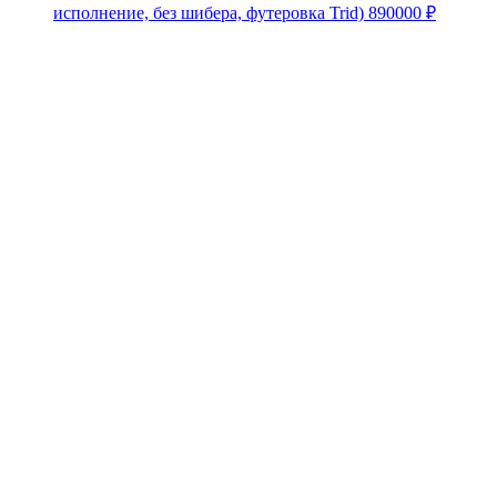
исполнение, без шибера, футеровка Trid)
890000
₽