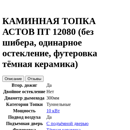
КАМИННАЯ ТОПКА
АСТОВ ПТ 12080 (без
шибера, одинарное
остекление, футеровка
тёмная керамика)
Описание
Отзывы
Втор. дожиг
Да
Двойное остекление
Нет
Диаметр дымохода
300мм
Категория Топки
Туннельные
Мощность
10 кВт
Подвод воздуха
Да
Подъемная дверь
С подъёмной дверью
Футеровка
Тёмная керамика