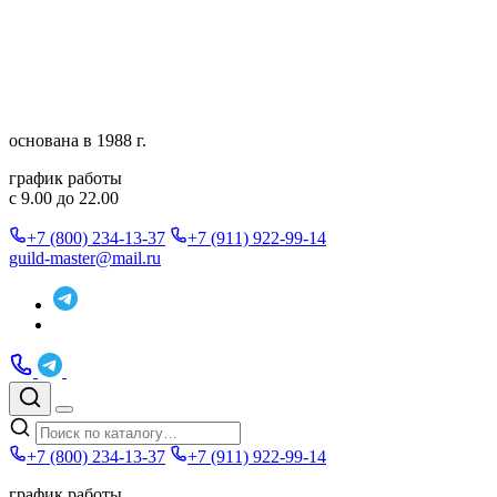
Перейти
к
содержимому
основана в 1988 г.
график работы
с 9.00 до 22.00
+7 (800) 234-13-37
+7 (911) 922-99-14
guild-master@mail.ru
Подписаться
в
Подписаться
Telegram
в
Позвонить
Telegram
Max
Max
Поиск
по
Меню
каталогу
+7 (800) 234-13-37
+7 (911) 922-99-14
график работы