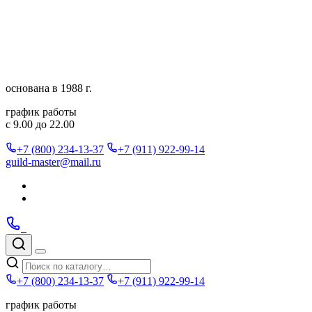
Перейти
к
содержимому
основана в 1988 г.
график работы
с 9.00 до 22.00
+7 (800) 234-13-37
+7 (911) 922-99-14
guild-master@mail.ru
Подписаться
в
Подписаться
Telegram
в
Позвонить
Telegram
Max
Max
Поиск
по
Меню
каталогу
+7 (800) 234-13-37
+7 (911) 922-99-14
график работы