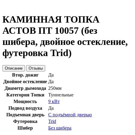
КАМИННАЯ ТОПКА
АСТОВ ПТ 10057 (без
шибера, двойное остекление,
футеровка Trid)
Описание
Отзывы
Втор. дожиг
Да
Двойное остекление
Да
Диаметр дымохода
250мм
Категория Топки
Туннельные
Мощность
9 кВт
Подвод воздуха
Да
Подъемная дверь
С подъёмной дверью
Футеровка
Trid
Шибер
Без шибера