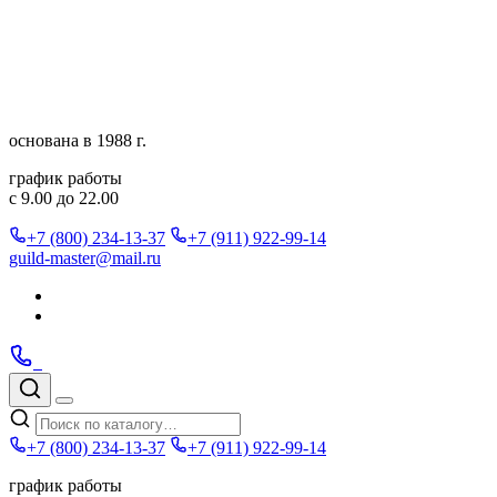
Перейти
к
содержимому
основана в 1988 г.
график работы
с 9.00 до 22.00
+7 (800) 234-13-37
+7 (911) 922-99-14
guild-master@mail.ru
Подписаться
в
Подписаться
Telegram
в
Позвонить
Telegram
Max
Max
Поиск
по
Меню
каталогу
+7 (800) 234-13-37
+7 (911) 922-99-14
график работы