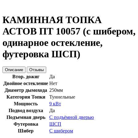
КАМИННАЯ ТОПКА
АСТОВ ПТ 10057 (с шибером,
одинарное остекление,
футеровка ШСП)
Описание
Отзывы
Втор. дожиг
Да
Двойное остекление
Нет
Диаметр дымохода
250мм
Категория Топки
Туннельные
Мощность
9 кВт
Подвод воздуха
Да
Подъемная дверь
С подъёмной дверью
Футеровка
ШСП
Шибер
С шибером