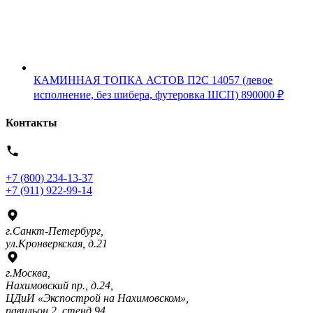
КАМИННАЯ ТОПКА АСТОВ П2С 14057 (левое
исполнение, без шибера, футеровка ШСП)
890000
₽
Контакты
+7 (800) 234-13-37
+7 (911) 922-99-14
г.Санкт-Петербург,
ул.Кронверкская, д.21
г.Москва,
Нахимовский пр., д.24,
ЦДиИ «Экспострой на Нахимовском»,
павильон 2, стенд 94