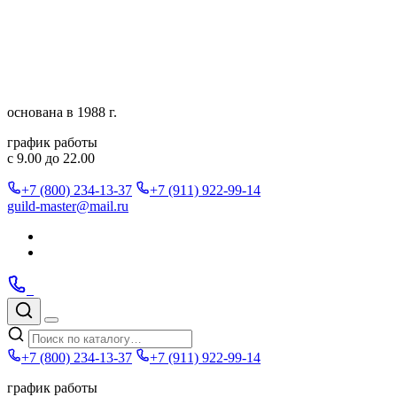
Перейти
к
содержимому
основана в 1988 г.
график работы
с 9.00 до 22.00
+7 (800) 234-13-37
+7 (911) 922-99-14
guild-master@mail.ru
Подписаться
в
Подписаться
Telegram
в
Позвонить
Telegram
Max
Max
Поиск
по
Меню
каталогу
+7 (800) 234-13-37
+7 (911) 922-99-14
график работы