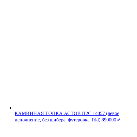
КАМИННАЯ ТОПКА АСТОВ П2С 14057 (левое
исполнение, без шибера, футеровка Trid)
890000
₽