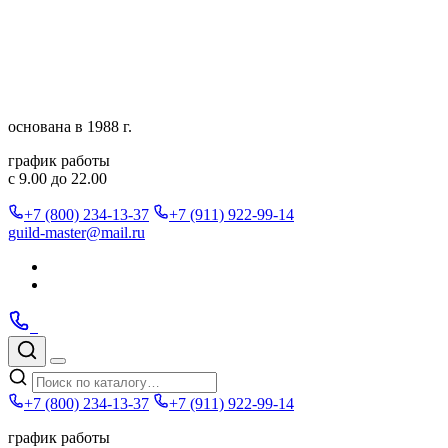
Перейти
к
содержимому
основана в 1988 г.
график работы
с 9.00 до 22.00
+7 (800) 234-13-37
+7 (911) 922-99-14
guild-master@mail.ru
Подписаться
в
Подписаться
Telegram
в
Позвонить
Telegram
Max
Max
Поиск
по
Меню
каталогу
+7 (800) 234-13-37
+7 (911) 922-99-14
график работы