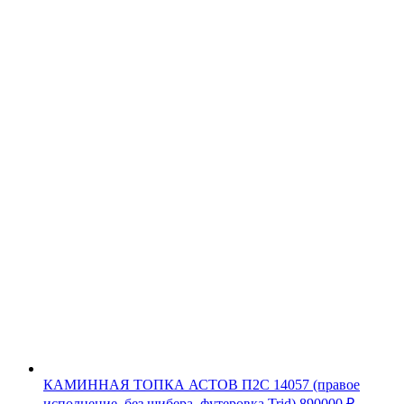
КАМИННАЯ ТОПКА АСТОВ П2С 14057 (правое
исполнение, без шибера, футеровка Trid)
890000
₽