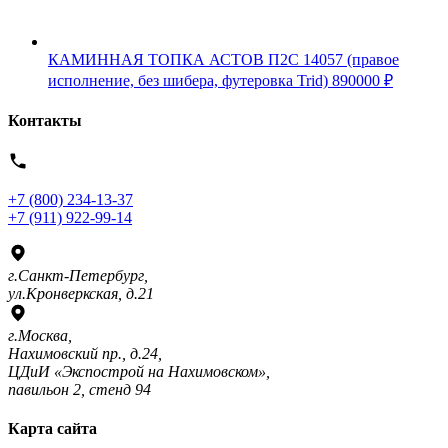
КАМИННАЯ ТОПКА АСТОВ П2С 14057 (правое
исполнение, без шибера, футеровка Trid)
890000
₽
Контакты
+7 (800) 234-13-37
+7 (911) 922-99-14
г.Санкт-Петербург,
ул.Кронверкская, д.21
г.Москва,
Нахимовский пр., д.24,
ЦДиИ «Экспострой на Нахимовском»,
павильон 2, стенд 94
Карта сайта