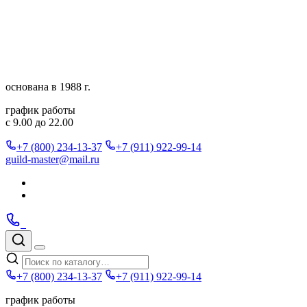
Перейти
к
содержимому
основана в 1988 г.
график работы
с 9.00 до 22.00
+7 (800) 234-13-37
+7 (911) 922-99-14
guild-master@mail.ru
Подписаться
в
Подписаться
Telegram
в
Позвонить
Telegram
Max
Max
Поиск
по
Меню
каталогу
+7 (800) 234-13-37
+7 (911) 922-99-14
график работы