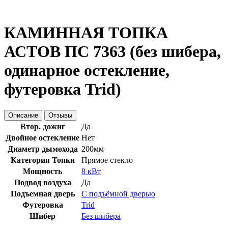
КАМИННАЯ ТОПКА
АСТОВ ПС 7363 (без шибера,
одинарное остекление,
футеровка Trid)
Описание
Отзывы
Втор. дожиг
Да
Двойное остекление
Нет
Диаметр дымохода
200мм
Категория Топки
Прямое стекло
Мощность
8 кВт
Подвод воздуха
Да
Подъемная дверь
С подъёмной дверью
Футеровка
Trid
Шибер
Без шибера