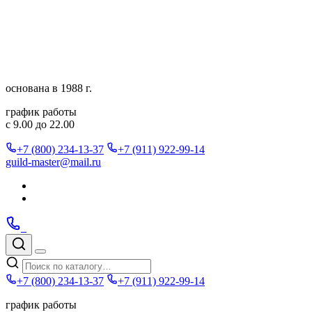
Перейти
к
содержимому
основана в 1988 г.
график работы
с 9.00 до 22.00
+7 (800) 234-13-37
+7 (911) 922-99-14
guild-master@mail.ru
Подписаться
в
Подписаться
Telegram
в
Позвонить
Telegram
Max
Max
Поиск
по
Меню
каталогу
+7 (800) 234-13-37
+7 (911) 922-99-14
график работы