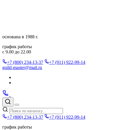
Перейти
к
содержимому
основана в 1988 г.
график работы
с 9.00 до 22.00
+7 (800) 234-13-37
+7 (911) 922-99-14
guild-master@mail.ru
Подписаться
в
Подписаться
Telegram
в
Позвонить
Telegram
Max
Max
Поиск
по
Меню
каталогу
+7 (800) 234-13-37
+7 (911) 922-99-14
график работы