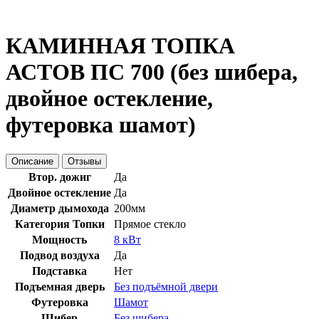
КАМИННАЯ ТОПКА
АСТОВ ПС 700 (без шибера,
двойное остекление,
футеровка шамот)
Описание
Отзывы
Втор. дожиг
Да
Двойное остекление
Да
Диаметр дымохода
200мм
Категория Топки
Прямое стекло
Мощность
8 кВт
Подвод воздуха
Да
Подставка
Нет
Подъемная дверь
Без подъёмной двери
Футеровка
Шамот
Шибер
Без шибера