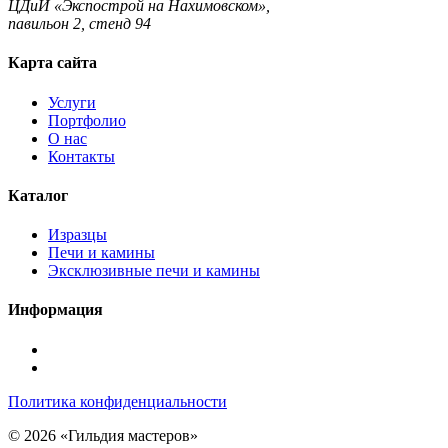
ЦДиИ «Экспострой на Нахимовском»,
павильон 2, стенд 94
Карта сайта
Услуги
Портфолио
О нас
Контакты
Каталог
Изразцы
Печи и камины
Эксклюзивные печи и камины
Информация
Подписаться
в
Подписаться
Telegram
в
Политика конфиденциальности
Max
© 2026 «Гильдия мастеров»