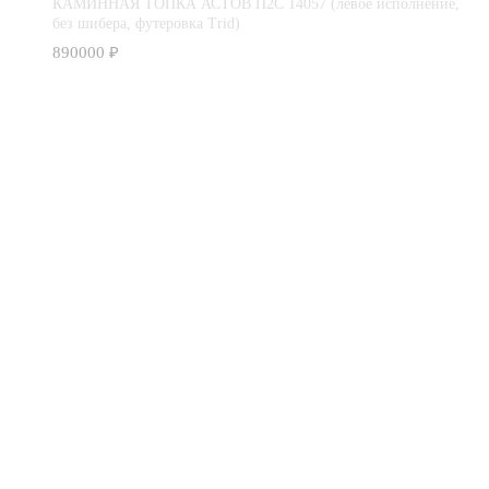
КАМИННАЯ ТОПКА АСТОВ П2С 14057 (левое исполнение,
без шибера, футеровка Trid)
890000
₽