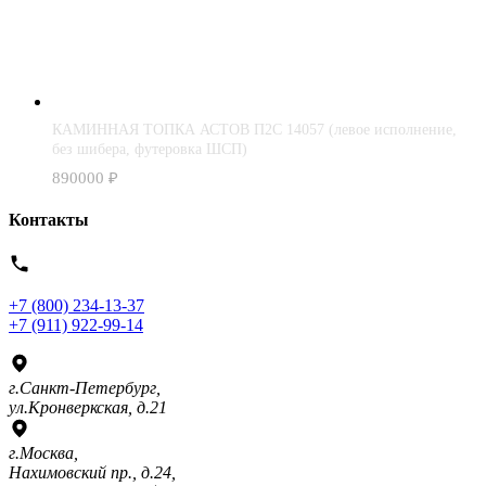
КАМИННАЯ ТОПКА АСТОВ П2С 14057 (левое исполнение,
без шибера, футеровка ШСП)
890000
₽
Контакты
+7 (800) 234-13-37
+7 (911) 922-99-14
г.Санкт-Петербург,
ул.Кронверкская, д.21
г.Москва,
Нахимовский пр., д.24,