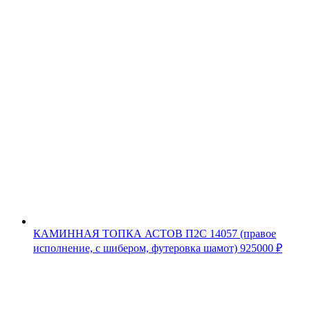
КАМИННАЯ ТОПКА АСТОВ П2С 14057 (правое
исполнение, с шибером, футеровка шамот)
925000
₽