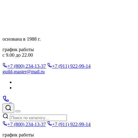
Перейти
к
содержимому
основана в 1988 г.
график работы
с 9.00 до 22.00
+7 (800) 234-13-37
+7 (911) 922-99-14
guild-master@mail.ru
Подписаться
в
Подписаться
Telegram
в
Позвонить
Telegram
Max
Max
Поиск
по
Меню
каталогу
+7 (800) 234-13-37
+7 (911) 922-99-14
график работы