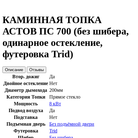
КАМИННАЯ ТОПКА
АСТОВ ПС 700 (без шибера,
одинарное остекление,
футеровка Trid)
Описание
Отзывы
Втор. дожиг
Да
Двойное остекление
Нет
Диаметр дымохода
200мм
Категория Топки
Прямое стекло
Мощность
8 кВт
Подвод воздуха
Да
Подставка
Нет
Подъемная дверь
Без подъёмной двери
Футеровка
Trid
Шибер
Без шибера