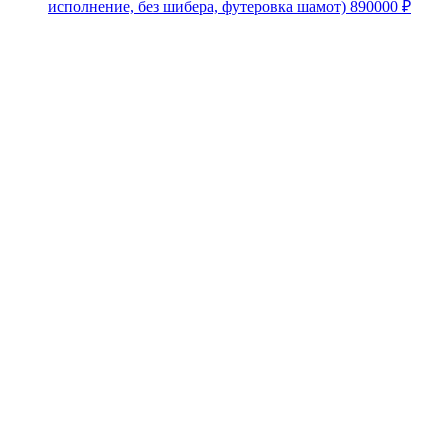
исполнение, без шибера, футеровка шамот)
890000
₽