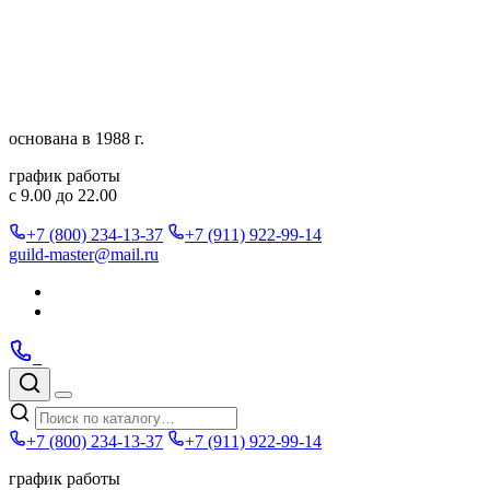
Перейти
к
содержимому
основана в 1988 г.
график работы
с 9.00 до 22.00
+7 (800) 234-13-37
+7 (911) 922-99-14
guild-master@mail.ru
Подписаться
в
Подписаться
Telegram
в
Позвонить
Telegram
Max
Max
Поиск
по
Меню
каталогу
+7 (800) 234-13-37
+7 (911) 922-99-14
график работы