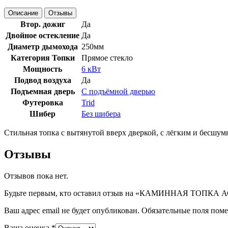
Описание
Отзывы
Втор. дожиг
Да
Двойное остекление
Да
Диаметр дымохода
250мм
Категория Топки
Прямое стекло
Мощность
6 кВт
Подвод воздуха
Да
Подъемная дверь
С подъёмной дверью
Футеровка
Trid
Шибер
Без шибера
Стильная топка с вытянутой вверх дверкой, с лёгким и бесш
Отзывы
Отзывов пока нет.
Будьте первым, кто оставил отзыв на «КАМИННАЯ ТОПКА АСТО
Ваш адрес email не будет опубликован.
Обязательные поля пом
Ваша оценка
*