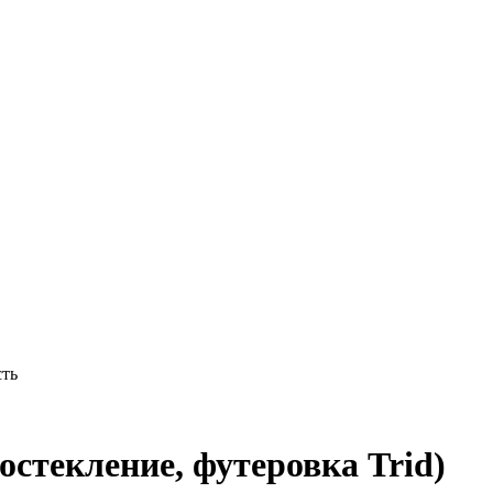
сть
текление, футеровка Trid)