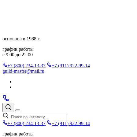
Перейти
к
содержимому
основана в 1988 г.
график работы
с 9.00 до 22.00
+7 (800) 234-13-37
+7 (911) 922-99-14
guild-master@mail.ru
Подписаться
в
Подписаться
Telegram
в
Позвонить
Telegram
Max
Max
Поиск
по
Меню
каталогу
+7 (800) 234-13-37
+7 (911) 922-99-14
график работы