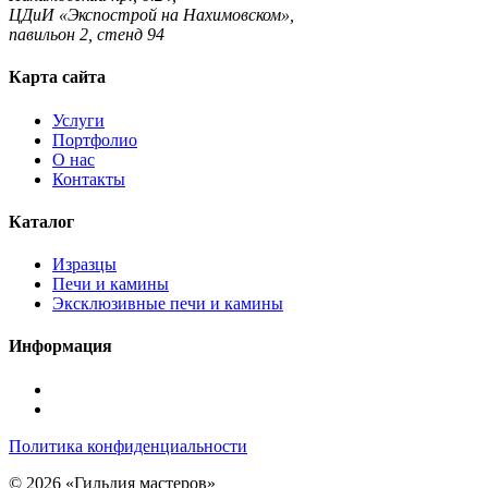
ЦДиИ «Экспострой на Нахимовском»,
павильон 2, стенд 94
Карта сайта
Услуги
Портфолио
О нас
Контакты
Каталог
Изразцы
Печи и камины
Эксклюзивные печи и камины
Информация
Подписаться
в
Подписаться
Telegram
в
Политика конфиденциальности
Max
© 2026 «Гильдия мастеров»