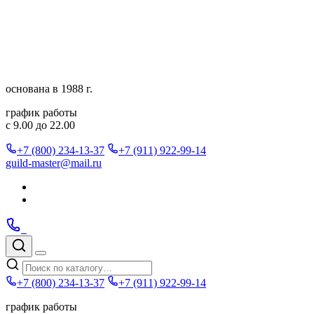
Перейти
к
содержимому
основана в 1988 г.
график работы
с 9.00 до 22.00
+7 (800) 234-13-37
+7 (911) 922-99-14
guild-master@mail.ru
Подписаться
в
Подписаться
Telegram
в
Позвонить
Telegram
Max
Max
Поиск
по
Меню
каталогу
+7 (800) 234-13-37
+7 (911) 922-99-14
график работы