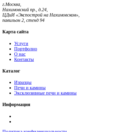
г.Москва,
Нахимовский пр., д.24,
ЦДиИ «Экспострой на Нахимовском»,
павильон 2, стенд 94
Карта сайта
Услуги
Портфолио
О нас
Контакты
Каталог
Изразцы
Печи и камины
Эксклюзивные печи и камины
Информация
Подписаться
в
Подписаться
Telegram
в
Политика конфиденциальности
Max