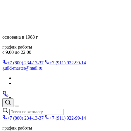
Перейти
к
содержимому
основана в 1988 г.
график работы
с 9.00 до 22.00
+7 (800) 234-13-37
+7 (911) 922-99-14
guild-master@mail.ru
Подписаться
в
Подписаться
Telegram
в
Позвонить
Telegram
Max
Max
Поиск
по
Меню
каталогу
+7 (800) 234-13-37
+7 (911) 922-99-14
график работы