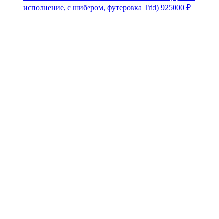
исполнение, с шибером, футеровка Trid)
925000
₽