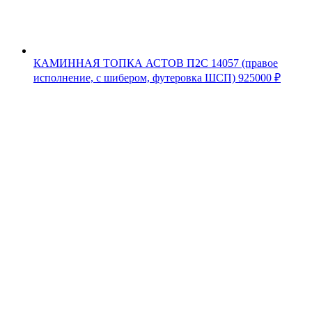
КАМИННАЯ ТОПКА АСТОВ П2С 14057 (правое
исполнение, с шибером, футеровка ШСП)
925000
₽