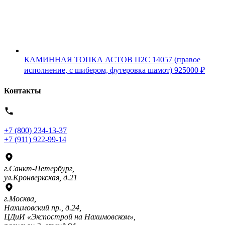
КАМИННАЯ ТОПКА АСТОВ П2С 14057 (правое
исполнение, с шибером, футеровка шамот)
925000
₽
Контакты
+7 (800) 234-13-37
+7 (911) 922-99-14
г.Санкт-Петербург,
ул.Кронверкская, д.21
г.Москва,
Нахимовский пр., д.24,
ЦДиИ «Экспострой на Нахимовском»,