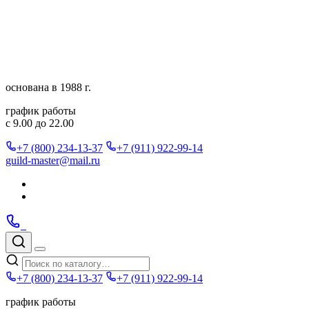
Перейти
к
содержимому
основана в 1988 г.
график работы
с 9.00 до 22.00
+7 (800) 234-13-37
+7 (911) 922-99-14
guild-master@mail.ru
Подписаться
в
Подписаться
Telegram
в
Позвонить
Telegram
Max
Max
Поиск
по
Меню
каталогу
+7 (800) 234-13-37
+7 (911) 922-99-14
график работы