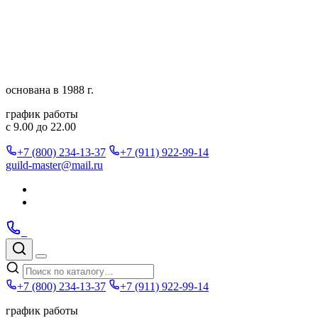
Перейти
к
содержимому
основана в 1988 г.
график работы
с 9.00 до 22.00
+7 (800) 234-13-37
+7 (911) 922-99-14
guild-master@mail.ru
Подписаться
в
Подписаться
Telegram
в
Позвонить
Telegram
Max
Max
Поиск
по
Меню
каталогу
+7 (800) 234-13-37
+7 (911) 922-99-14
график работы