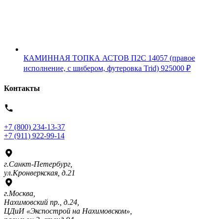
КАМИННАЯ ТОПКА АСТОВ П2С 14057 (правое
исполнение, с шибером, футеровка Trid)
925000
₽
Контакты
+7 (800) 234-13-37
+7 (911) 922-99-14
г.Санкт-Петербург,
ул.Кронверкская, д.21
г.Москва,
Нахимовский пр., д.24,
ЦДиИ «Экспострой на Нахимовском»,