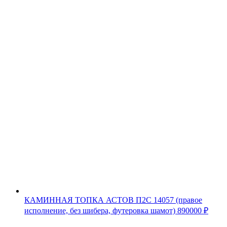
КАМИННАЯ ТОПКА АСТОВ П2С 14057 (правое
исполнение, без шибера, футеровка шамот)
890000
₽