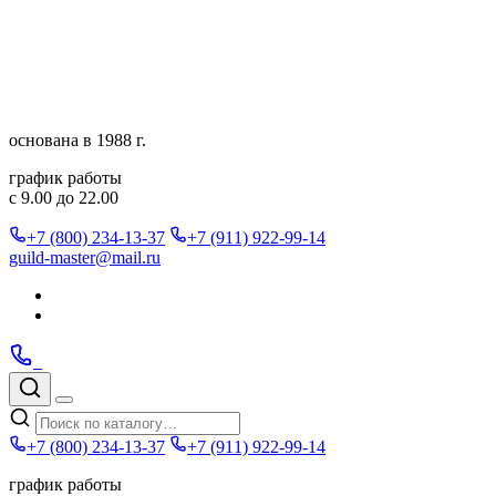
Перейти
к
содержимому
основана в 1988 г.
график работы
с 9.00 до 22.00
+7 (800) 234-13-37
+7 (911) 922-99-14
guild-master@mail.ru
Подписаться
в
Подписаться
Telegram
в
Позвонить
Telegram
Max
Max
Поиск
по
Меню
каталогу
+7 (800) 234-13-37
+7 (911) 922-99-14
график работы