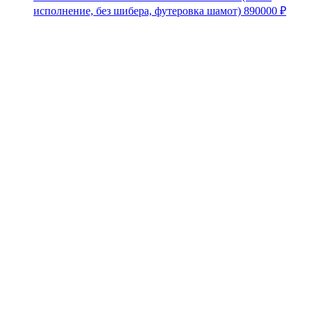
исполнение, без шибера, футеровка шамот)
890000
₽