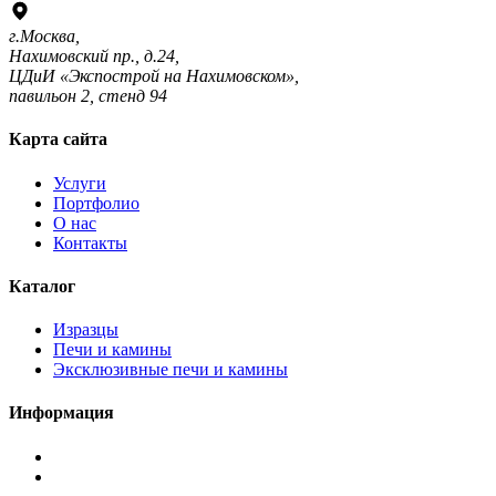
г.Москва,
Нахимовский пр., д.24,
ЦДиИ «Экспострой на Нахимовском»,
павильон 2, стенд 94
Карта сайта
Услуги
Портфолио
О нас
Контакты
Каталог
Изразцы
Печи и камины
Эксклюзивные печи и камины
Информация
Подписаться
в
Подписаться
Telegram
в