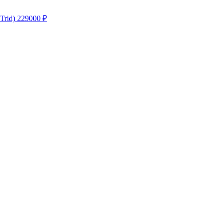
rid)
229000
₽