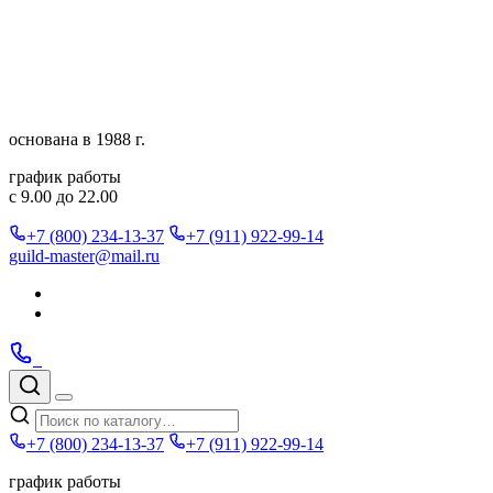
Перейти
к
содержимому
основана в 1988 г.
график работы
с 9.00 до 22.00
+7 (800) 234-13-37
+7 (911) 922-99-14
guild-master@mail.ru
Подписаться
в
Подписаться
Telegram
в
Позвонить
Telegram
Max
Max
Поиск
по
Меню
каталогу
+7 (800) 234-13-37
+7 (911) 922-99-14
график работы