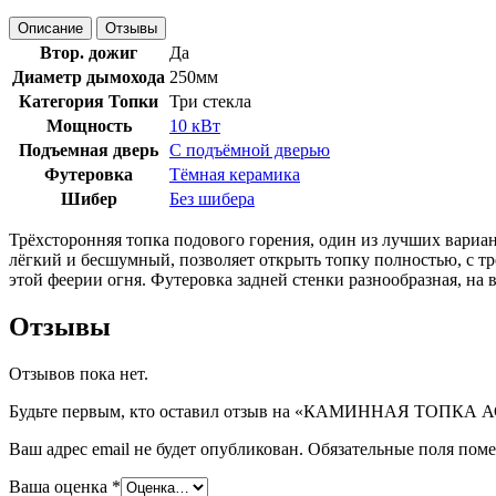
Описание
Отзывы
Втор. дожиг
Да
Диаметр дымохода
250мм
Категория Топки
Три стекла
Мощность
10 кВт
Подъемная дверь
С подъёмной дверью
Футеровка
Тёмная керамика
Шибер
Без шибера
Трёхсторонняя топка подового горения, один из лучших вариа
лёгкий и бесшумный, позволяет открыть топку полностью, с тр
этой феерии огня. Футеровка задней стенки разнообразная, на в
Отзывы
Отзывов пока нет.
Будьте первым, кто оставил отзыв на «КАМИННАЯ ТОПКА АСТ
Ваш адрес email не будет опубликован.
Обязательные поля пом
Ваша оценка
*