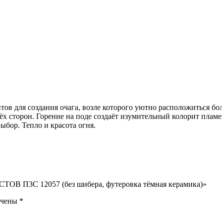
нтов для создания очага, возле которого уютно расположиться 
ёх сторон. Горение на поде создаёт изумительный колорит пламе
ыбор. Тепло и красота огня.
ОВ П3С 12057 (без шибера, футеровка тёмная керамика)»
ечены
*