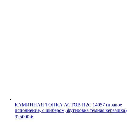
КАМИННАЯ ТОПКА АСТОВ П2С 14057 (правое
исполнение, с шибером, футеровка тёмная керамика)
925000
₽