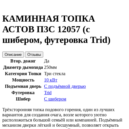
КАМИННАЯ ТОПКА
АСТОВ П3С 12057 (с
шибером, футеровка Trid)
Описание
Отзывы
Втор. дожиг
Да
Диаметр дымохода
250мм
Категория Топки
Три стекла
Мощность
10 кВт
Подъемная дверь
С подъёмной дверью
Футеровка
Trid
Шибер
С шибером
Трёхсторонняя топка подового горения, один из лучших
вариантов для создания очага, возле которого уютно
расположиться большой семьёй или компанией. Подъёмный
механизм дверки лёгкий и бесшумный, позволяет открыть