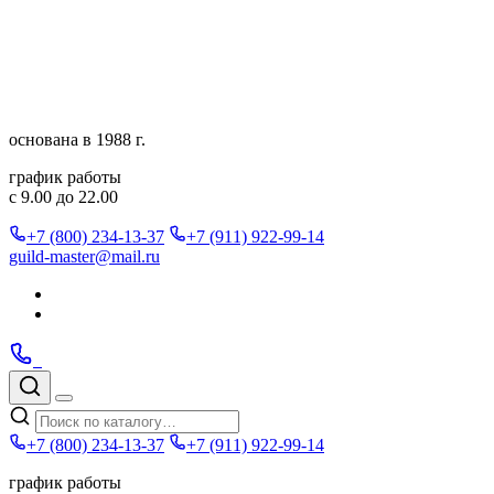
Перейти
к
содержимому
основана в 1988 г.
график работы
с 9.00 до 22.00
+7 (800) 234-13-37
+7 (911) 922-99-14
guild-master@mail.ru
Подписаться
в
Подписаться
Telegram
в
Позвонить
Telegram
Max
Max
Поиск
по
Меню
каталогу
+7 (800) 234-13-37
+7 (911) 922-99-14
график работы