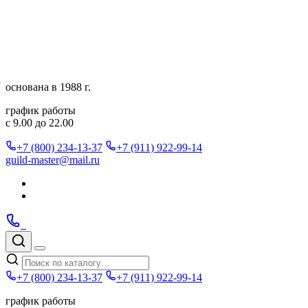
Перейти
к
содержимому
основана в 1988 г.
график работы
с 9.00 до 22.00
+7 (800) 234-13-37
+7 (911) 922-99-14
guild-master@mail.ru
Подписаться
в
Подписаться
Telegram
в
Позвонить
Telegram
Max
Max
Поиск
по
Меню
каталогу
+7 (800) 234-13-37
+7 (911) 922-99-14
график работы