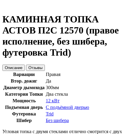
КАМИННАЯ ТОПКА
АСТОВ П2С 12570 (правое
исполнение, без шибера,
футеровка Trid)
Описание
Отзывы
Вариации
Правая
Втор. дожиг
Да
Диаметр дымохода
300мм
Категория Топки
Два стекла
Мощность
12 кВт
Подъемная дверь
С подъёмной дверью
Футеровка
Trid
Шибер
Без шибера
Угловая топка с двумя стеклами отлично смотрится с двух