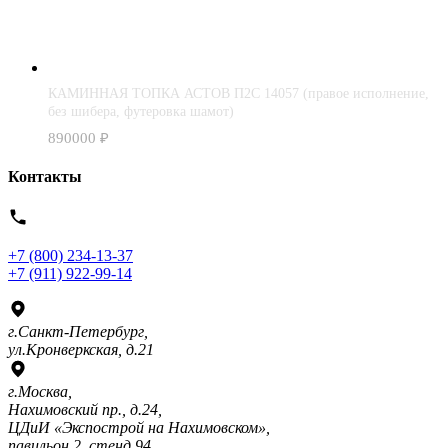
КАМИННАЯ ТОПКА АСТОВ П2С 14057 (правое исполнение,
без шибера, футеровка шамот)
890000
₽
Контакты
+7 (800) 234-13-37
+7 (911) 922-99-14
г.Санкт-Петербург,
ул.Кронверкская, д.21
г.Москва,
Нахимовский пр., д.24,
ЦДиИ «Экспострой на Нахимовском»,
павильон 2, стенд 94