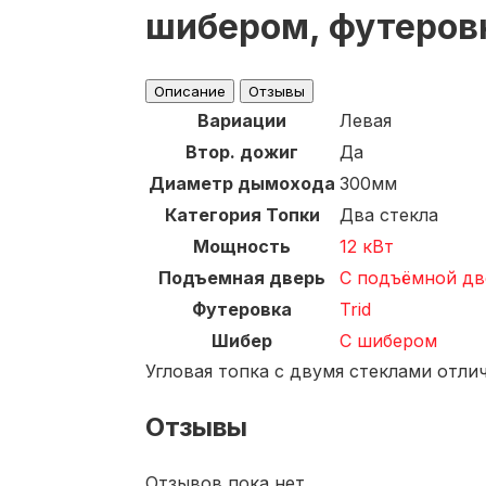
шибером, футеровк
Описание
Отзывы
Вариации
Левая
Втор. дожиг
Да
Диаметр дымохода
300мм
Категория Топки
Два стекла
Мощность
12 кВт
Подъемная дверь
С подъёмной д
Футеровка
Trid
Шибер
С шибером
Угловая топка с двумя стеклами отли
Отзывы
Отзывов пока нет.