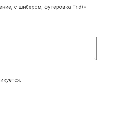
ие, с шибером, футеровка Trid)»
икуется.