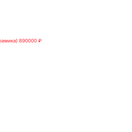
рамика)
890000
₽