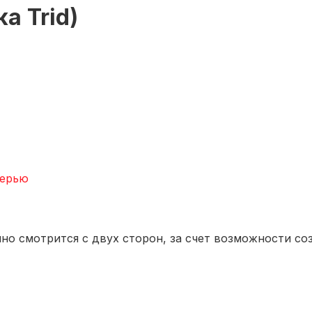
а Trid)
верью
чно смотрится с двух сторон, за счет возможности со