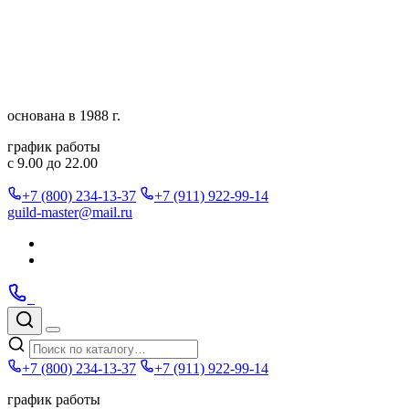
Перейти
к
содержимому
основана в 1988 г.
график работы
с 9.00 до 22.00
+7 (800) 234-13-37
+7 (911) 922-99-14
guild-master@mail.ru
Подписаться
в
Подписаться
Telegram
в
Позвонить
Telegram
Max
Max
Поиск
по
Меню
каталогу
+7 (800) 234-13-37
+7 (911) 922-99-14
график работы