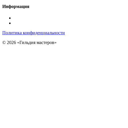
Информация
Подписаться
в
Подписаться
Telegram
в
Политика конфиденциальности
Max
© 2026 «Гильдия мастеров»