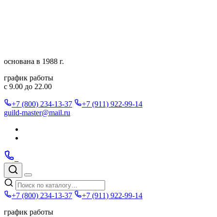
Перейти
к
содержимому
основана в 1988 г.
график работы
с 9.00 до 22.00
+7 (800) 234-13-37
+7 (911) 922-99-14
guild-master@mail.ru
Подписаться
в
Подписаться
Telegram
в
Позвонить
Telegram
Max
Max
Поиск
по
Меню
каталогу
+7 (800) 234-13-37
+7 (911) 922-99-14
график работы