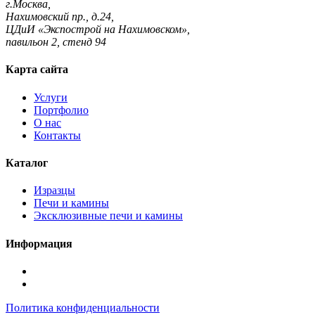
г.Москва,
Нахимовский пр., д.24,
ЦДиИ «Экспострой на Нахимовском»,
павильон 2, стенд 94
Карта сайта
Услуги
Портфолио
О нас
Контакты
Каталог
Изразцы
Печи и камины
Эксклюзивные печи и камины
Информация
Подписаться
в
Подписаться
Telegram
в
Политика конфиденциальности
Max