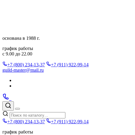
Перейти
к
содержимому
основана в 1988 г.
график работы
с 9.00 до 22.00
+7 (800) 234-13-37
+7 (911) 922-99-14
guild-master@mail.ru
Подписаться
в
Подписаться
Telegram
в
Позвонить
Telegram
Max
Max
Поиск
по
Меню
каталогу
+7 (800) 234-13-37
+7 (911) 922-99-14
график работы