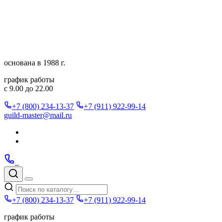
Перейти
к
содержимому
основана в 1988 г.
график работы
с 9.00 до 22.00
+7 (800) 234-13-37
+7 (911) 922-99-14
guild-master@mail.ru
Подписаться
в
Подписаться
Telegram
в
Позвонить
Telegram
Max
Max
Поиск
по
Меню
каталогу
+7 (800) 234-13-37
+7 (911) 922-99-14
график работы