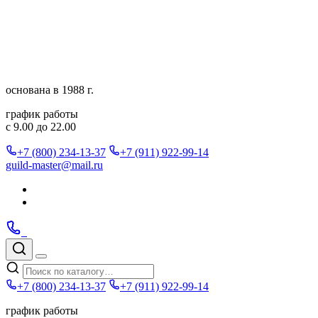
Перейти
к
содержимому
основана в 1988 г.
график работы
с 9.00 до 22.00
+7 (800) 234-13-37
+7 (911) 922-99-14
guild-master@mail.ru
Подписаться
в
Подписаться
Telegram
в
Позвонить
Telegram
Max
Max
Поиск
по
Меню
каталогу
+7 (800) 234-13-37
+7 (911) 922-99-14
график работы