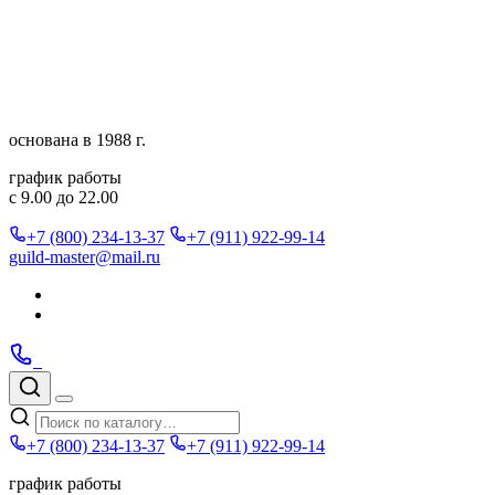
Перейти
к
содержимому
основана в 1988 г.
график работы
с 9.00 до 22.00
+7 (800) 234-13-37
+7 (911) 922-99-14
guild-master@mail.ru
Подписаться
в
Подписаться
Telegram
в
Позвонить
Telegram
Max
Max
Поиск
по
Меню
каталогу
+7 (800) 234-13-37
+7 (911) 922-99-14
график работы