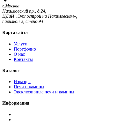
г.Москва,
Нахимовский пр., д.24,
ЦДиИ «Экспострой на Нахимовском»,
павильон 2, стенд 94
Карта сайта
Услуги
Портфолио
О нас
Контакты
Каталог
Изразцы
Печи и камины
Эксклюзивные печи и камины
Информация
Подписаться
в
Подписаться
Telegram
в