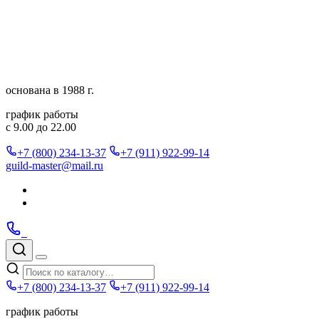
Перейти
к
содержимому
основана в 1988 г.
график работы
с 9.00 до 22.00
+7 (800) 234-13-37
+7 (911) 922-99-14
guild-master@mail.ru
Подписаться
в
Подписаться
Telegram
в
Позвонить
Telegram
Max
Max
Поиск
по
Меню
каталогу
+7 (800) 234-13-37
+7 (911) 922-99-14
график работы