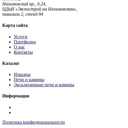
Нахимовский пр., д.24,
ЦДиИ «Экспострой на Нахимовском»,
павильон 2, стенд 94
Карта сайта
Услуги
Портфолио
О нас
Контакты
Каталог
Изразцы
Печи и камины
Эксклюзивные печи и камины
Информация
Подписаться
в
Подписаться
Telegram
в
Политика конфиденциальности
Max