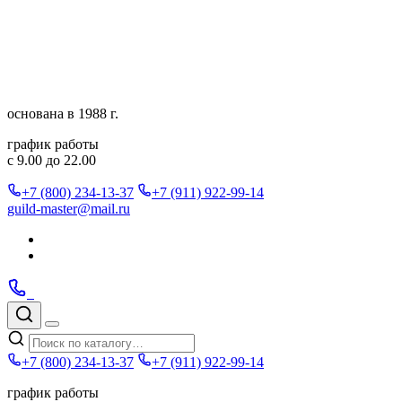
Перейти
к
содержимому
основана в 1988 г.
график работы
с 9.00 до 22.00
+7 (800) 234-13-37
+7 (911) 922-99-14
guild-master@mail.ru
Подписаться
в
Подписаться
Telegram
в
Позвонить
Telegram
Max
Max
Поиск
по
Меню
каталогу
+7 (800) 234-13-37
+7 (911) 922-99-14
график работы